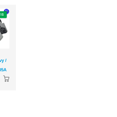
IS
ENVÍO GRATIS
ENVÍO GRAT
Alternador
Alternador Car
y /
Montacargas Yale /
Transicold Extr
Hyster / Isuzu NPR
Genesis / Ultim
05A
1985-2006 | 12V
X4 1996-2021 |
40A Mitsubishi
70A Valeo
$ 3,395.00
$ 4,695.00