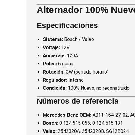
Alternador 100% Nuev
Especificaciones
Sistema:
Bosch / Valeo
Voltaje:
12V
Amperaje:
120A
Polea:
6 guías
Rotación:
CW (sentido horario)
Regulador:
Interno
Condición:
100% Nuevo, no reconstruido
Números de referencia
Mercedes-Benz OEM:
A011-154-27-02, A
Bosch:
0 124 515 055, 0 124 515 131
Valeo:
2542320A, 2542320B, SG12B024