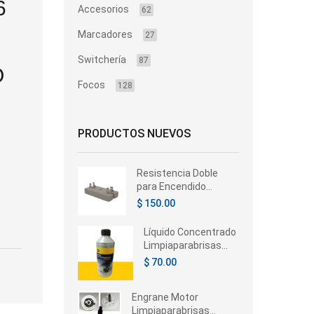
6
Accesorios
62
Marcadores
27
Switchería
87
O
Focos
128
PRODUCTOS NUEVOS
Resistencia Doble
para Encendido
Electrónico 4
$ 150.00
Terminales 12V
Automotive
Líquido Concentrado
Limpiaparabrisas
Hella 350ml –
$ 70.00
Universal
Engrane Motor
Limpiaparabrisas