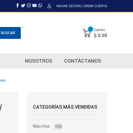
INICIAR SESIÓN
|
CREAR CUENTA
0
Carrito
BUSCAR
$ 0.00
NOSOTROS
CONTÁCTANOS
evo
/
CATEGORÍAS MÁS VENDIDAS
Marchas
165