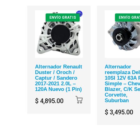
ENVÍO GRATIS
ENVÍO GRA
Alternador Renault
Alternador
Duster / Oroch /
reemplaza De
Captur / Sandero
10SI 12V 63A 
2017-2021 2.0L –
Simple – Chev
120A Nuevo (1 Pin)
Blazer, C/K Se
Corvette,
$ 4,895.00
Suburban
$ 3,495.00