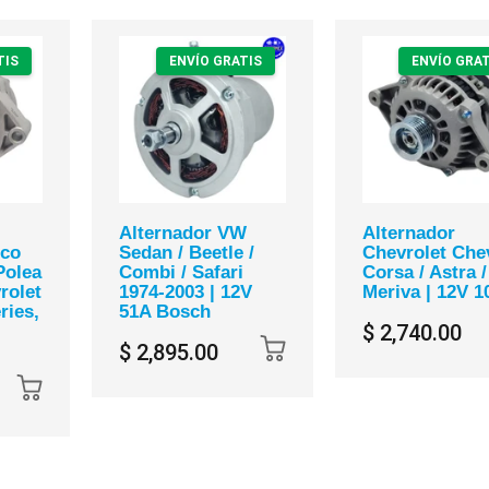
TIS
ENVÍO GRATIS
ENVÍO GRAT
Alternador VW
Alternador
lco
Sedan / Beetle /
Chevrolet Chev
Polea
Combi / Safari
Corsa / Astra /
rolet
1974-2003 | 12V
Meriva | 12V 1
ries,
51A Bosch
$ 2,740.00
$ 2,895.00