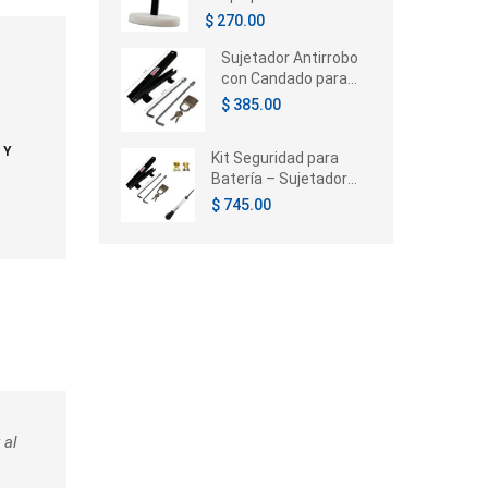
Chrysler Voyager /
$ 270.00
Caravan / Town &
Country 1996-2005
Sujetador Antirrobo
con Candado para
Batería de Auto |
$ 385.00
Universal
 Y
Kit Seguridad para
Batería – Sujetador
con Candado,
$ 745.00
Terminales e
Hidrómetro
 al