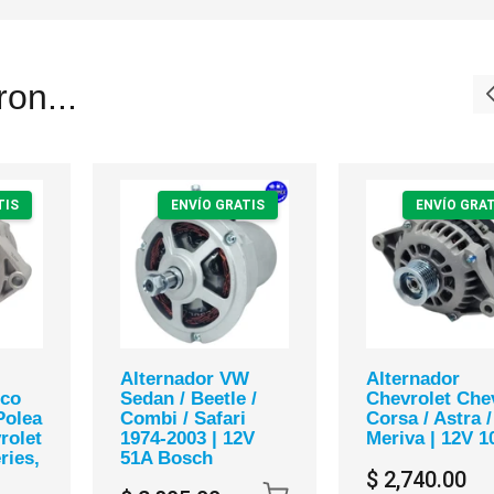
on...
TIS
ENVÍO GRATIS
ENVÍO GRAT
Alternador VW
Alternador
lco
Sedan / Beetle /
Chevrolet Chev
Polea
Combi / Safari
Corsa / Astra /
rolet
1974-2003 | 12V
Meriva | 12V 1
ries,
51A Bosch
$ 2,740.00