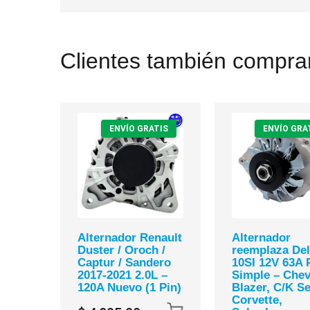
Clientes también comprar
ENVÍO GRATIS
ENVÍO GRA
Alternador Renault
Alternador
Duster / Oroch /
reemplaza De
Captur / Sandero
10SI 12V 63A 
2017-2021 2.0L –
Simple – Chev
120A Nuevo (1 Pin)
Blazer, C/K Se
Corvette,