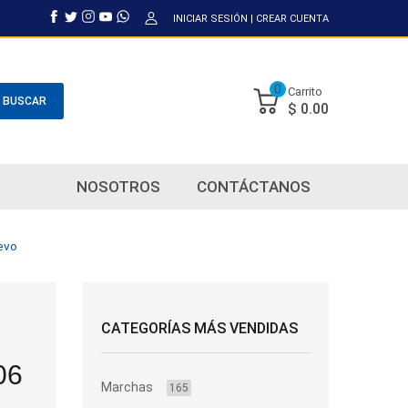
INICIAR SESIÓN
|
CREAR CUENTA
0
Carrito
BUSCAR
$ 0.00
NOSOTROS
CONTÁCTANOS
evo
CATEGORÍAS MÁS VENDIDAS
06
Marchas
165