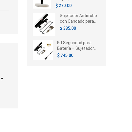
Chrysler Voyager /
$ 270.00
Caravan / Town &
Country 1996-2005
Sujetador Antirrobo
con Candado para
Batería de Auto |
$ 385.00
Universal
Kit Seguridad para
Batería – Sujetador
con Candado,
$ 745.00
Terminales e
Hidrómetro
 Y