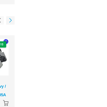
IS
ENVÍO GRATIS
ENVÍO GRAT
Alternador
Alternador Car
y /
Montacargas Yale /
Transicold Extr
Hyster / Isuzu NPR
Genesis / Ultim
05A
1985-2006 | 12V
X4 1996-2021 |
40A Mitsubishi
70A Valeo