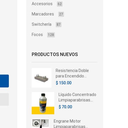
Accesorios
62
Marcadores
27
Switchería
87
Focos
128
PRODUCTOS NUEVOS
Resistencia Doble
para Encendido
Electrónico 4
$ 150.00
Terminales 12V
Automotive
Líquido Concentrado
Limpiaparabrisas
Hella 350ml –
$ 70.00
Universal
Engrane Motor
Limpiaparabrisas