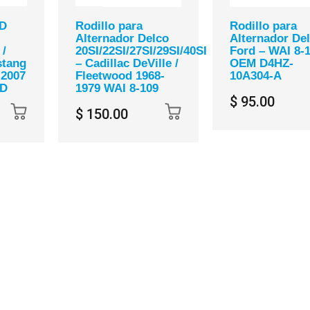
0D
Rodillo para
Rodillo para
Alternador Delco
Alternador Del
 /
20SI/22SI/27SI/29SI/40SI
Ford – WAI 8-1
stang
– Cadillac DeVille /
OEM D4HZ-
-2007
Fleetwood 1968-
10A304-A
0D
1979 WAI 8-109
$ 95.00
$ 150.00