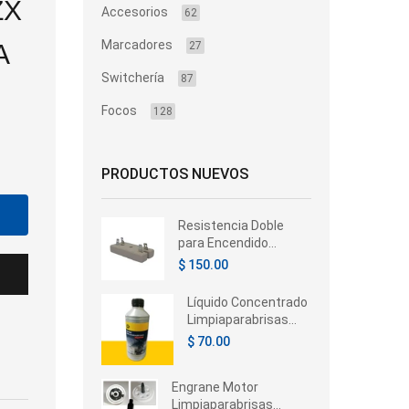
ZX
Accesorios
62
Marcadores
A
27
Switchería
87
Focos
128
PRODUCTOS NUEVOS
Resistencia Doble
para Encendido
Electrónico 4
$ 150.00
Terminales 12V
Automotive
Líquido Concentrado
Limpiaparabrisas
Hella 350ml –
$ 70.00
Universal
Engrane Motor
Limpiaparabrisas