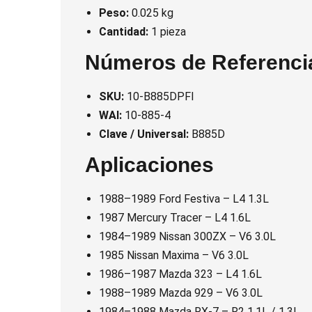
Peso:
0.025 kg
Cantidad:
1 pieza
Números de Referenci
SKU:
10-B885DPFI
WAI:
10-885-4
Clave / Universal:
B885D
Aplicaciones
1988–1989 Ford Festiva – L4 1.3L
1987 Mercury Tracer – L4 1.6L
1984–1989 Nissan 300ZX – V6 3.0L
1985 Nissan Maxima – V6 3.0L
1986–1987 Mazda 323 – L4 1.6L
1988–1989 Mazda 929 – V6 3.0L
1984–1988 Mazda RX-7 – R2 1.1L / 1.3L