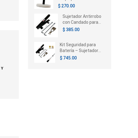
Chrysler Voyager /
$ 270.00
Caravan / Town &
Country 1996-2005
Sujetador Antirrobo
con Candado para
Batería de Auto |
$ 385.00
Universal
Kit Seguridad para
Batería – Sujetador
con Candado,
$ 745.00
Terminales e
Hidrómetro
 Y