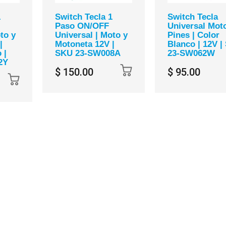
1
Switch Tecla 1
Switch Tecla
Paso ON/OFF
Universal Mot
to y
Universal | Moto y
Pines | Color
|
Motoneta 12V |
Blanco | 12V |
 |
SKU 23-SW008A
23-SW062W
2Y
$ 150.00
$ 95.00