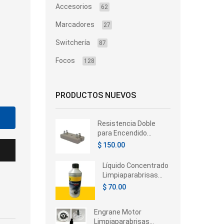
Accesorios
62
Marcadores
27
Switchería
87
Focos
128
PRODUCTOS NUEVOS
Resistencia Doble
para Encendido
Electrónico 4
$ 150.00
Terminales 12V
Automotive
Líquido Concentrado
Limpiaparabrisas
Hella 350ml –
$ 70.00
Universal
Engrane Motor
Limpiaparabrisas