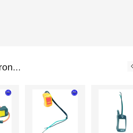
on...