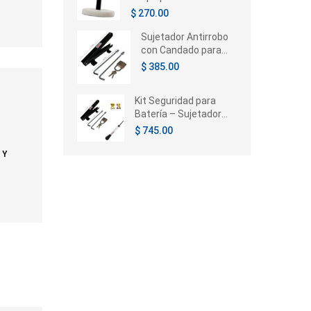
Chrysler Voyager /
$ 270.00
Caravan / Town &
Country 1996-2005
Sujetador Antirrobo
con Candado para
Batería de Auto |
$ 385.00
Universal
Kit Seguridad para
Batería – Sujetador
con Candado,
$ 745.00
Terminales e
Hidrómetro
 Y