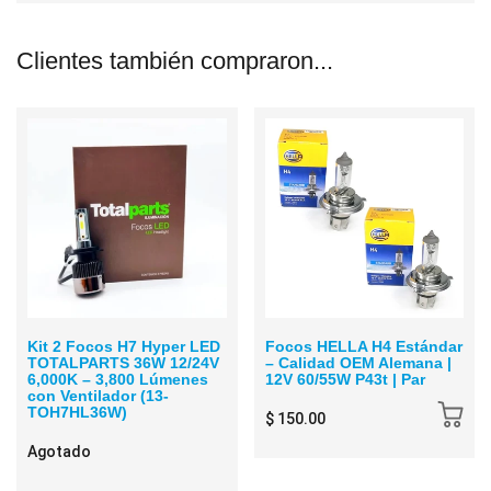
Clientes también compraron...
Kit 2 Focos H7 Hyper LED
Focos HELLA H4 Estándar
TOTALPARTS 36W 12/24V
– Calidad OEM Alemana |
6,000K – 3,800 Lúmenes
12V 60/55W P43t | Par
con Ventilador (13-
TOH7HL36W)
$ 150.00
Agotado