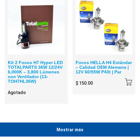
Kit 2 Focos H7 Hyper LED
Focos HELLA H4 Estándar
TOTALPARTS 36W 12/24V
– Calidad OEM Alemana |
6,000K – 3,800 Lúmenes
12V 60/55W P43t | Par
con Ventilador (13-
TOH7HL36W)
$ 150.00
Agotado
Mostrar más