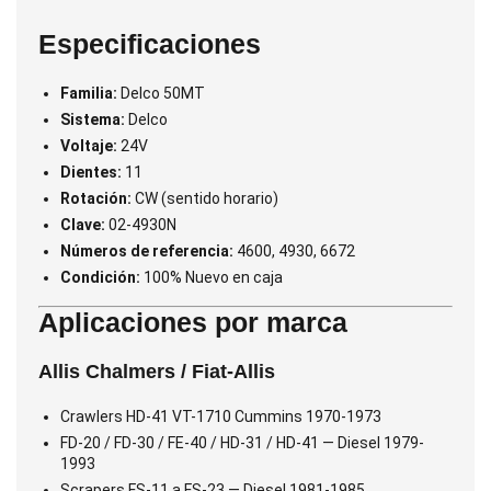
Especificaciones
Familia:
Delco 50MT
Sistema:
Delco
Voltaje:
24V
Dientes:
11
Rotación:
CW (sentido horario)
Clave:
02-4930N
Números de referencia:
4600, 4930, 6672
Condición:
100% Nuevo en caja
Aplicaciones por marca
Allis Chalmers / Fiat-Allis
Crawlers HD-41 VT-1710 Cummins 1970-1973
FD-20 / FD-30 / FE-40 / HD-31 / HD-41 — Diesel 1979-
1993
Scrapers FS-11 a FS-23 — Diesel 1981-1985