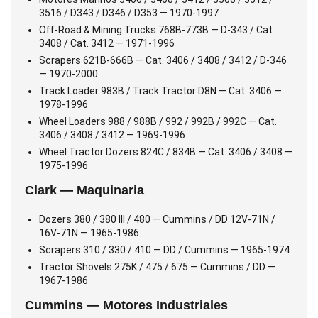
3516 / D343 / D346 / D353 — 1970-1997
Off-Road & Mining Trucks 768B-773B — D-343 / Cat.
3408 / Cat. 3412 — 1971-1996
Scrapers 621B-666B — Cat. 3406 / 3408 / 3412 / D-346
— 1970-2000
Track Loader 983B / Track Tractor D8N — Cat. 3406 —
1978-1996
Wheel Loaders 988 / 988B / 992 / 992B / 992C — Cat.
3406 / 3408 / 3412 — 1969-1996
Wheel Tractor Dozers 824C / 834B — Cat. 3406 / 3408 —
1975-1996
Clark — Maquinaria
Dozers 380 / 380 III / 480 — Cummins / DD 12V-71N /
16V-71N — 1965-1986
Scrapers 310 / 330 / 410 — DD / Cummins — 1965-1974
Tractor Shovels 275K / 475 / 675 — Cummins / DD —
1967-1986
Cummins — Motores Industriales