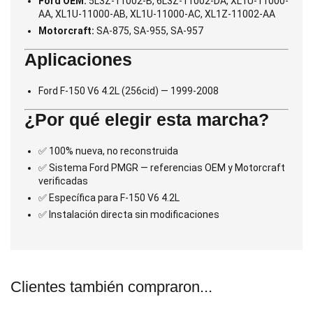
Ford OEM:
5L3Z-11002-B, 6L3Z-11002-DA, XL1U-11000-
AA, XL1U-11000-AB, XL1U-11000-AC, XL1Z-11002-AA
Motorcraft:
SA-875, SA-955, SA-957
Aplicaciones
Ford F-150 V6 4.2L (256cid) — 1999-2008
¿Por qué elegir esta marcha?
✅ 100% nueva, no reconstruida
✅ Sistema Ford PMGR — referencias OEM y Motorcraft
verificadas
✅ Específica para F-150 V6 4.2L
✅ Instalación directa sin modificaciones
Clientes también compraron...