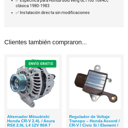
✅ Específica para Honda Gold Wing GL1100 1084cc
clásica 1980-1983
✅ Instalación directa sin modificaciones
Clientes también compraron...
ENVÍO GRATIS
Alternador Mitsubishi
Regulador de Voltaje
Honda CR-V 2.4L / Acura
Transpo – Honda Accord /
RSX 2.0L L4 12V 90A 7
CR-V / Civic Si / Element /