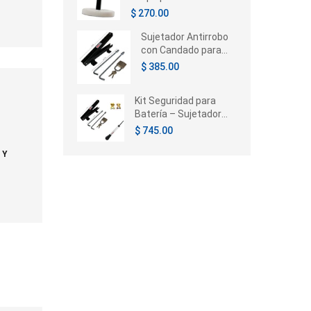
Chrysler Voyager /
$ 270.00
Caravan / Town &
Country 1996-2005
Sujetador Antirrobo
con Candado para
Batería de Auto |
$ 385.00
Universal
Kit Seguridad para
Batería – Sujetador
con Candado,
$ 745.00
Terminales e
Hidrómetro
 Y