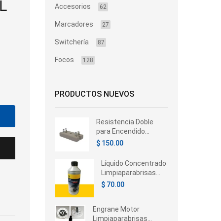
L
Accesorios
62
Marcadores
27
Switchería
87
Focos
128
PRODUCTOS NUEVOS
Resistencia Doble
para Encendido
Electrónico 4
$ 150.00
Terminales 12V
Automotive
Líquido Concentrado
Limpiaparabrisas
Hella 350ml –
$ 70.00
Universal
Engrane Motor
Limpiaparabrisas