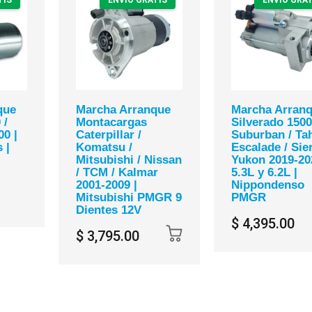
que
Marcha Arranque
Marcha Arran
 /
Montacargas
Silverado 1500
00 |
Caterpillar /
Suburban / Tah
 |
Komatsu /
Escalade / Sier
|
Mitsubishi / Nissan
Yukon 2019-20
/ TCM / Kalmar
5.3L y 6.2L |
2001-2009 |
Nippondenso
Mitsubishi PMGR 9
PMGR
Dientes 12V
$ 4,395.00
$ 3,795.00