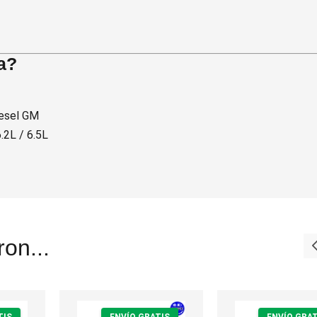
a?
iesel GM
.2L / 6.5L
on...
TIS
ENVÍO GRATIS
ENVÍO GRAT