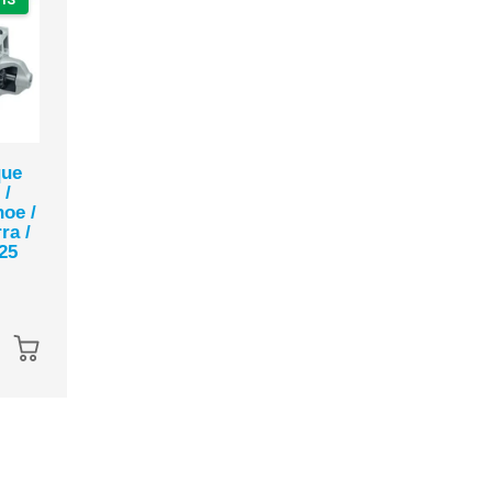
que
Marcha Arranque
Marcha Arranq
 /
Silverado 1500 /
Volkswagen Be
oe /
Suburban / Tahoe
/ Golf / Jetta /
ra /
2014-2021 4.3L y
Passat / Up! 20
25
5.3L | Mitsubishi
2022 | Bosch
PMGR
PMGR 13 Dien
$ 3,195.00
$ 3,495.00