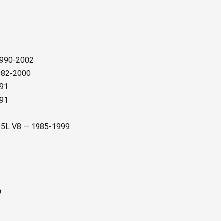
1990-2002
1982-2000
991
991
6.5L V8 — 1985-1999
6
9