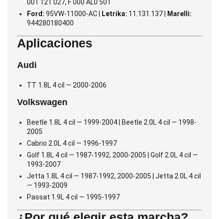
001 121 027, F 000 AL0 501
Ford:
95VW-11000-AC |
Letrika:
11.131.137 |
Marelli:
944280180400
Aplicaciones
Audi
TT 1.8L 4 cil — 2000-2006
Volkswagen
Beetle 1.8L 4 cil — 1999-2004 | Beetle 2.0L 4 cil — 1998-
2005
Cabrio 2.0L 4 cil — 1996-1997
Golf 1.8L 4 cil — 1987-1992, 2000-2005 | Golf 2.0L 4 cil —
1993-2007
Jetta 1.8L 4 cil — 1987-1992, 2000-2005 | Jetta 2.0L 4 cil
— 1993-2009
Passat 1.9L 4 cil — 1995-1997
¿Por qué elegir esta marcha?