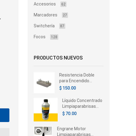
Accesorios
62
Marcadores
-
27
Switchería
87
Focos
128
PRODUCTOS NUEVOS
Resistencia Doble
para Encendido
Electrónico 4
$ 150.00
Terminales 12V
Automotive
Líquido Concentrado
Limpiaparabrisas
Hella 350ml –
$ 70.00
Universal
Engrane Motor
Limpiaparabrisas