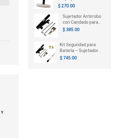
Chrysler Voyager /
$ 270.00
Caravan / Town &
Country 1996-2005
Sujetador Antirrobo
con Candado para
Batería de Auto |
$ 385.00
Universal
Kit Seguridad para
Batería – Sujetador
con Candado,
$ 745.00
Terminales e
Hidrómetro
 Y