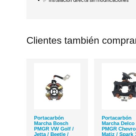
✅ Instalación directa sin modificaciones
Clientes también comprar
Portacarbón
Portacarbón
Marcha Bosch
Marcha Delco
PMGR VW Golf /
PMGR Chevrol
Jetta / Beetle /
Matiz / Spark