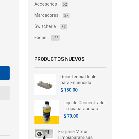
Accesorios
62
Marcadores
–
27
Switchería
87
Focos
128
PRODUCTOS NUEVOS
Resistencia Doble
para Encendido
Electrónico 4
$ 150.00
Terminales 12V
Automotive
Líquido Concentrado
Limpiaparabrisas
Hella 350ml –
$ 70.00
Universal
Engrane Motor
Limpiaparabrisas