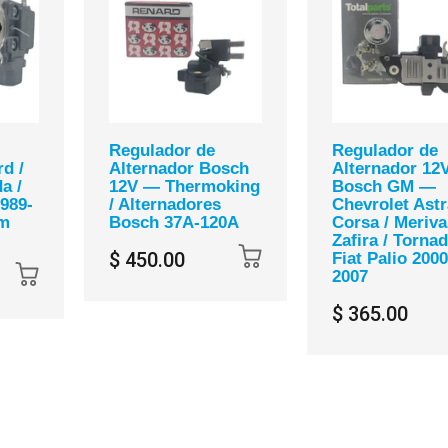
Regulador de
Regulador de
d /
Alternador Bosch
Alternador 12
a /
12V — Thermoking
Bosch GM —
989-
/ Alternadores
Chevrolet Astr
um
Bosch 37A-120A
Corsa / Meriva
Zafira / Tornad
$ 450.00
Fiat Palio 2000
2007
$ 365.00