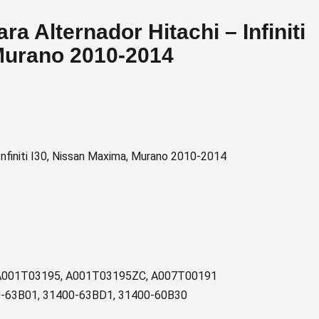
ra Alternador Hitachi – Infiniti
 Murano 2010-2014
Infiniti I30, Nissan Maxima, Murano 2010-2014
 A001T03195, A001T03195ZC, A007T00191
0-63B01, 31400-63BD1, 31400-60B30