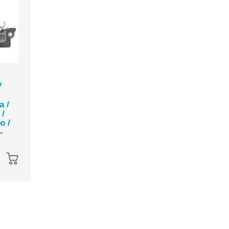
Regulador de
Regulador de
V
Voltaje Bosch |
Voltaje Ford | 
Ford Courier,
Contour, Merc
a /
Fiesta, Fiesta Ikon,
Cougar, Mysti
 /
Ka / Fiat Palio 1.6L
L4 2.0L 1998-2
o /
2001-2007
$ 499.00
-
Agotado