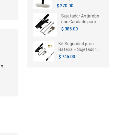
Chrysler Voyager /
$ 270.00
Caravan / Town &
Country 1996-2005
Sujetador Antirrobo
con Candado para
Batería de Auto |
$ 385.00
Universal
Kit Seguridad para
Batería – Sujetador
con Candado,
$ 745.00
Terminales e
Hidrómetro
 Y