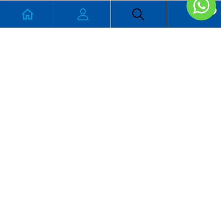
0
CONTACTO
Cortez 1728 Col Hidalgo Ensenada, B.C.