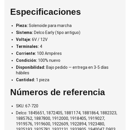
Especificaciones
Pieza:
Solenoide para marcha
Sistema:
Delco Early (tipo antiguo)
Voltaje:
6V / 12V
Terminales:
4
Corriente:
100 Ampéres
Condición:
100% nuevo
Disponibilidad:
Bajo pedido — entrega en 3-5 días
hábiles
Cantidad:
1 pieza
Números de referencia
SKU: 67-720
Delco: 1845651, 1872405, 1881174, 1881864, 1882323,
1885762, 1887800, 1912000, 1918405, 1919027,
1919576, 1919600, 1922609, 1922894, 1923480,
1925193, 1925781, 1932131, 1933805, 1940047, D903,