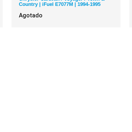
Country | iFuel E7077M | 1994-1995
Agotado