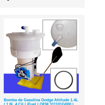
Bomba de Gasolina Dodge Attitude 1.4L
/ 1.6L 4 Cil | iFuel | OEM 311101G000 |