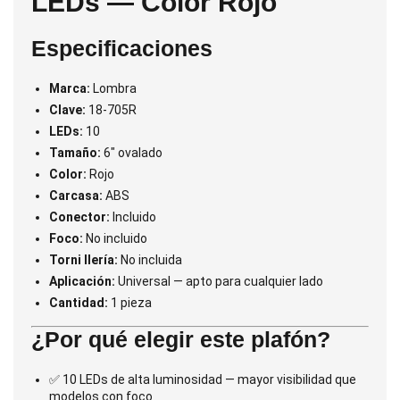
LEDs — Color Rojo
Especificaciones
Marca:
Lombra
Clave:
18-705R
LEDs:
10
Tamaño:
6" ovalado
Color:
Rojo
Carcasa:
ABS
Conector:
Incluido
Foco:
No incluido
Torni llería:
No incluida
Aplicación:
Universal — apto para cualquier lado
Cantidad:
1 pieza
¿Por qué elegir este plafón?
✅ 10 LEDs de alta luminosidad — mayor visibilidad que
modelos con foco