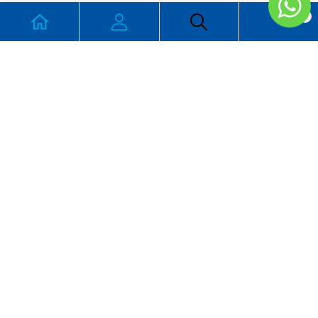
0
CONTACTO
Cortez 1728 Col Hidalgo Ensenada, B.C.